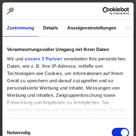
Zustimmung
Details
Anzeigeneinstellungen
Über
Du benötigst Hilfe?
Verantwortungsvoller Umgang mit Ihren Daten
Wir und
unsere 3 Partner
verarbeiten Ihre persönlichen
Gerne beantworten wir Deine Fragen zu Love2say.
Daten, wie z. B. Ihre IP-Adresse, mithilfe von
Vielleicht findest Du die Antwort direkt in den
häufig
Technologien wie Cookies, um Informationen auf Ihrem
gestellten Fragen.
Gerät zu speichern und darauf zuzugreifen und so
Wir beantworten Deine Fragen gerne jederzeit unter
personalisierte Werbung und Inhalte, Messungen von
support@love2say.de
Werbung und Inhalten, Zielgruppenforschung sowie
Wir freuen uns auf Deine Anfrage!
Entwicklung von Angeboten zu ermöglichen. Sie
entscheiden darüber, wer Ihre Daten für welche Zwecke
nutzt. Sie können Ihre Einwilligung jederzeit über die
Cookie-Erklärung oder durch Klicken auf das Privacy
Einwilligungsauswahl
Trigger Symbol ändern oder widerrufen
Notwendig