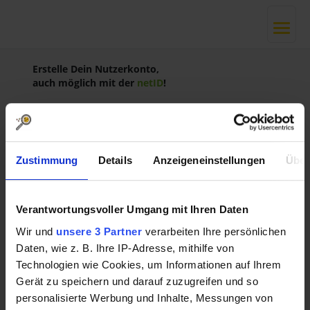
Erstelle Dein Nutzerkonto,
auch möglich mit der
netID
!
Vorname *
Nachname *
Zustimmung
Details
Anzeigeneinstellungen
Über
Verantwortungsvoller Umgang mit Ihren Daten
E-Mail *
Wir und
unsere 3 Partner
verarbeiten Ihre persönlichen
Daten, wie z. B. Ihre IP-Adresse, mithilfe von
Passwort *
Technologien wie Cookies, um Informationen auf Ihrem
Gerät zu speichern und darauf zuzugreifen und so
personalisierte Werbung und Inhalte, Messungen von
Mindestens 8 Zeichen